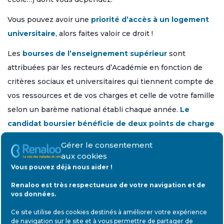
Vous pouvez avoir une
priorité d’accès à un logement
universitaire
, alors faites valoir ce droit !
Les
bourses de l’enseignement supérieur
sont
attribuées par les recteurs d’Académie en fonction de
critères sociaux et universitaires qui tiennent compte de
vos ressources et de vos charges et celle de votre famille
selon un barème national établi chaque année.
Le
candidat boursier bénéficie de deux points de charge
supplémentaire s’il est atteint d’une incapacité
Gérer le consentement
permanente
.
aux cookies
La
limite d’âge de 26 ans n’est pas opposable
aux
Vous pouvez déjà nous aider !
“étudiants handicapés” déposant un dossier de demande
Renaloo est très respectueuse de votre navigation et de
de bourse d’enseignement supérieur et bénéficiant des
vos données.
points de charge cités plus haut.
Ce site utilise des cookies destinés à améliorer votre expérience
de navigation sur le site et à vous permettre de partager de