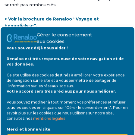
seront pas remboursés.
> Voir la brochure de Renaloo “Voyage et
hémodialyse”.
Gérer le consentement
Les personnes en hémodialyse à domicile
doivent le
aux cookies
plus souvent réaliser leurs séances de vacances en
Vous pouvez déjà nous aider !
établissement. Certains générateurs d’hémodialyse à
Renaloo est très respectueuse de votre navigation et de
domicile peuvent être transportés en voiture, avec les
vos données.
consommables associés. Des livraisons des
consommables sont également parfois possibles.
Ce site utilise des cookies destinés à améliorer votre expérience
de navigation sur le site et à vous permettre de partager de
l’information sur les réseaux sociaux
.
En dialyse péritonéale
, il est possible d’emmener dans
Votre accord sera très précieux pour nous améliorer.
son véhicule de petites quantités de matériel, ainsi que le
cycleur pour la DPA, pour un court séjour. Lorsque la
Vous pouvez modifier à tout moment vos préférences et refuser
durée du déplacement est supérieure, la livraison du
tous les cookies en cliquant sur "Gérer le consentement". Pour en
savoir plus sur les cookies que nous utilisons sur notre site,
matériel sur place peut être organisée à l’avance. Là aussi
consultez nos
mentions légales
une anticipation suffisante est nécessaire.
Merci et bonne visite.