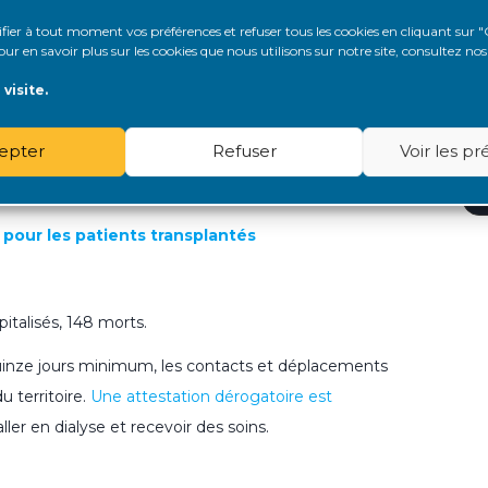
'
er à tout moment vos préférences et refuser tous les cookies en cliquant sur "
, 175 morts.
r en savoir plus sur les cookies que nous utilisons sur notre site, consultez no
A
ont les patients dialysés et greffé, pourront
visite.
A
ement via l’assurance maladie
. A défaut de
é à ce qu'elles puissent
rester chez elles
.
epter
Refuser
Voir les p
A
 France
.
A
pour les patients transplantés
italisés, 148 morts.
uinze jours minimum, les contacts et déplacements
u territoire.
Une attestation dérogatoire est
ler en dialyse et recevoir des soins.