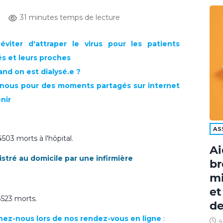
31 minutes temps de lecture
viter d'attraper le virus pour les patients
és et leurs proches
nd on est dialysé.e ?
z-nous pour des moments partagés sur internet
nir
AS
503 morts à l'hôpital.
Ai
stré au domicile par une infirmière
br
mi
et
3523 morts.
de
ignez-nous lors de nos rendez-vous en ligne
:
4