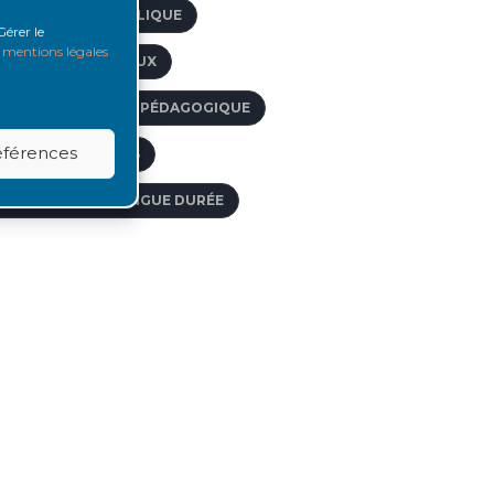
ACIDE MYCOPHÉNOLIQUE
Gérer le
s
mentions légales
CTES PARAMÉDICAUX
CCOMPAGNEMENT PÉDAGOGIQUE
références
CCÈS VASCULAIRES
FFECTIONS DE LONGUE DURÉE