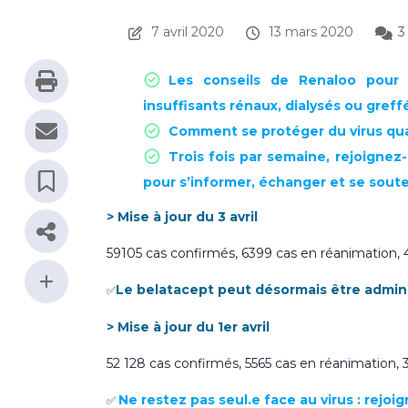
7 avril 2020
13 mars 2020
3
Les conseils de Renaloo pour é
insuffisants rénaux, dialysés ou greff
Comment se protéger du virus qua
Trois fois par semaine, rejoigne
pour s’informer, échanger et se soute
> Mise à jour du 3 avril
59105 cas confirmés, 6399 cas en réanimation, 4
Le belatacept peut désormais être admini
✅
> Mise à jour du 1er avril
52 128 cas confirmés, 5565 cas en réanimation, 
Ne restez pas seul.e face au virus : rejo
✅