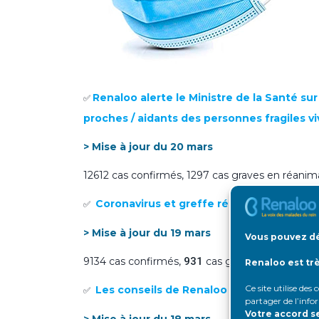
Renaloo alerte le Ministre de la Santé sur
✅
proches / aidants des personnes fragiles v
> Mise à jour du 20 mars
12612 cas confirmés, 1297 cas graves en réanim
Coronavirus et greffe rénale : poursuivre
✅
> Mise à jour du 19 mars
Vous pouvez dé
9134 cas confirmés,
931
cas graves hospitalisé
Renaloo est tr
Ce site utilise des
Les conseils de Renaloo pour faire face à
✅
partager de l’info
Votre accord s