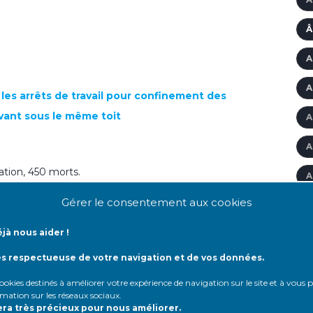
Â
A
A
 les arrêts de travail pour confinement des
ivant sous le même toit
A
A
ation, 450 morts.
A
 son suivi médical et se préparer à l’épidémie
Gérer le consentement aux cookies
A
jà nous aider !
A
s en réanimation, 264 morts.
ès respectueuse de votre navigation et de vos données.
A
 cookies destinés à améliorer votre expérience de navigation sur le site et à vous
 l'épidémie ont été remis à jour
A
rmation sur les réseaux sociaux
.
era très précieux pour nous améliorer.