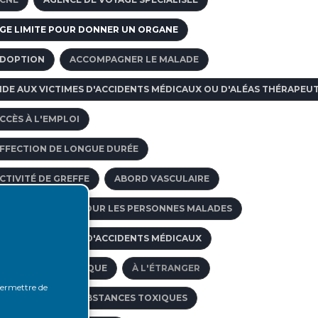
GE LIMITE POUR DONNER UN ORGANE
DOPTION
ACCOMPAGNER LE MALADE
IDE AUX VICTIMES D'ACCIDENTS MÉDICAUX OU D'ALÉAS THÉRAPEU
CCÈS À L'EMPLOI
FFECTION DE LONGUE DURÉE
CTIVITÉ DE GREFFE
ABORD VASCULAIRE
CCÈS AU CRÉDIT POUR LES PERSONNES MALADES
IDE AUX VICTIMES D'ACCIDENTS MÉDICAUX
CIDOSE MÉTABOLIQUE
À L'ÉTRANGER
 permettre de
BSORPTION DE SUBSTANCES TOXIQUES