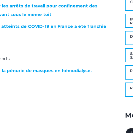
C
r les arrêts de travail pour confinement des
ivant sous le même toit
I
R
n atteints de COVID-19 en France a été franchie
D
S
S
orts.
ur la pénurie de masques en hémodialyse.
P
R
Mo
A