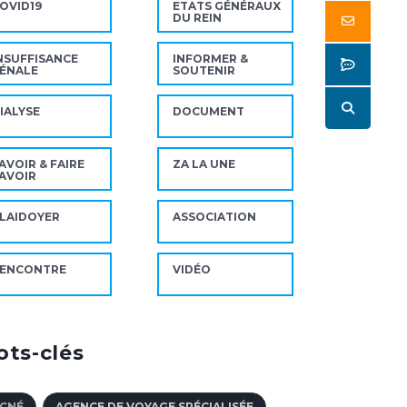
OVID19
ETATS GÉNÉRAUX
DU REIN
Butt
NSUFFISANCE
INFORMER &
Butt
ÉNALE
SOUTENIR
Butt
IALYSE
DOCUMENT
AVOIR & FAIRE
ZA LA UNE
AVOIR
LAIDOYER
ASSOCIATION
ENCONTRE
VIDÉO
ts-clés
CNÉ
AGENCE DE VOYAGE SPÉCIALISÉE