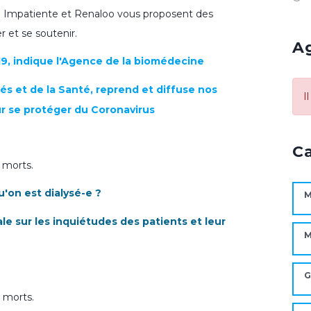
nte Impatiente et Renaloo vous proposent des
 et se soutenir.
A
19, indique l'Agence de la biomédecine
ités et de la Santé, reprend et diffuse nos
I
ur se protéger du Coronavirus
C
6 morts.
'on est dialysé-e ?
M
le sur les inquiétudes des patients et leur
M
G
 morts.