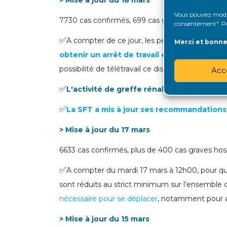
> Mise à jour du 18 mars
Vous pouvez modifi
7730 cas confirmés, 699 cas graves hospitalisés
consentement". Pou
✅
A compter de ce jour, les personnes fragiles, d
Merci et bonne 
obtenir un arrêt de travail en ligne direct
possibilité de télétravail ce dispositif est destin
Acc
✅
L'activité de greffe rénale suspendue en
✅
La SFT a mis à jour ses recommandations 
> Mise à jour du 17 mars
6633 cas confirmés, plus de 400 cas graves hosp
✅
A compter du mardi 17 mars à 12h00, pour q
sont réduits au strict minimum sur l’ensemble d
nécessaire pour se déplacer
, notamment pour al
> Mise à jour du 15 mars