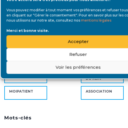
INSUFFISANCE
TÉMOIGNAGE
Vous pouvez modifier à tout moment vos préférences et refuser tous 
RÉNALE
en cliquant sur "Gérer le consentement". Pour en savoir plus sur les 
nous utilisons sur notre site, consultez nos
mentions légales
SAVOIR & FAIRE
ZA LA UNE
SAVOIR
Merci et bonne visite.
Accepter
MALADIES RÉNALES
ÉVÉNEMENT
Refuser
INFORMER &
GREFFE
SOUTENIR
Voir les préférences
VIDÉO
ETATS GÉNÉRAUX
DU REIN
MOIPATIENT
ASSOCIATION
Mots-clés