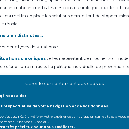
ur les maladies médicales des reins ou urologue pour les lithiase
– qui mettra en place les solutions permettant de stopper, ralenti
ie rénale.
ns bien distinctes…
ncier deux types de situations :
situations chroniques
: elles nécessitent de modifier son mode
ce d’une autre maladie. La politique individuelle de prévention e
isque de complications rénales aigues liées à la baisse de l
Gérer le consentement aux cookies
 précautions ponctuelles lors de la réalisation d’un examen, de la 
jà nous aider !
nt ou de la survenue d’une maladie aigue.
ès respectueuse de votre navigation et de vos données.
 agir de façon chronique ?
 cookies destinés à améliorer votre expérience de navigation sur le site et à vous
ivre régulièrement les traitements
prescrits si vous êtes atte
rmation sur les réseaux sociaux
.
era très précieux pour nous améliorer.