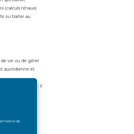
s (calculs rénaux)
r ou traiter au
 de vie ou de gérer
st quotidienne et
a fonction rénale
: il
prescription d’un
 permettre de
int de diabète,