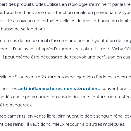
upart des produits iodés utilisés en radiologie s’éliminent par les r
erturbation transitoire de la fonction rénale en provoquant 2 typ
oxicité au niveau de certaines cellules du rein, et baisse du débit 
baisse de sa fonction).
ire en cas de risque rénal d’assurer une bonne hydratation de l’o
ment d’eau avant et après l’examen, eau plate 1 litre et Vichy Cél
ur. Il peut même être nécessaire de recevoir une perfusion en ca
rvalle de 5 jours entre 2 examens avec injection d’iode est reco
tion, les
anti–inflammatoires non stéroïdiens
, souvent presc
dés par le pharmacien) en cas de douleurs (notamment ostéo-a
être dangereux.
médicaments, en vente libre, diminuent le débit sanguin rénal et 
 des reins… Il vaut donc mieux recourir à d’autres molécules.