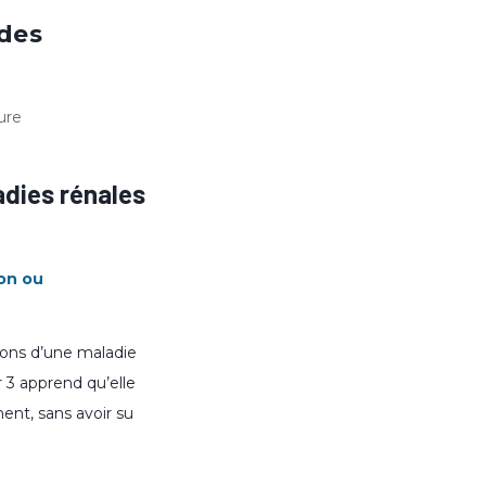
 des
ure
adies rénales
ion ou
tions d’une maladie
r 3 apprend qu’elle
ent, sans avoir su