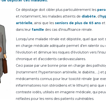
le de dépister ces maladies.
Ce dépistage doit cibler plus particulièrement les
pers
et notamment, les malades atteints de
diabète
, d’
hy
artérielle
, ainsi que les
seniors de plus de 65 ans
et
dans leur
famille
des cas d’insuffisance rénale.
Lorsqu’une maladie rénale est dépistée, quel que soit 
en charge médicale adéquate permet d’en ralentir ou 
l’évolution et diminue les risques d’évolution vers l’ins
chronique et d’accidents cardiovasculaires.
Ceci passe par une bonne prise en charge des pathologi
(notamment l’hypertension artérielle, le diabète, …) et
médicaments connus pour leur toxicité rénale (par exe
inflammatoires non stéroïdiens et le lithium) ainsi que
contraste iodés, utilisés en imagerie médicale, qui peu
néfastes pour les reins des patients vulnérables.