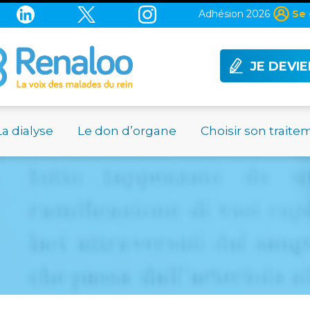
Adhésion 2026
Se 
JE DEVI
La dialyse
Le don d’organe
Choisir son traite