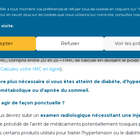
u maladie auto-immune (lupus, polyarthrite …)
 supportez pas, parlez-en à votre médecin, il pourra changer la do
er à tout moment vos préférences et refuser tous les cookies en cliquant sur "
r en savoir plus sur les cookies que nous utilisons sur notre site, consultez no
visite.
oir une
bonne hygiène de vie
: ne pas fumer, avoir une aliment
ports en sel et sucres) et une activité physique d’au moins 30 min
epter
Refuser
Voir les p
us permettront aussi de conserver ou atteindre un poids « idéa
MC, compris entre 20 et 25 – l’IMC se calcule en divisant le poids en
.
Calculez votre IMC en ligne
).
re plus nécessaire si vous êtes atteint de diabète, d’hyper
métabolique ou d’apnée du sommeil.
 agir de façon ponctuelle ?
ous devrez subir un
examen radiologique nécessitant une inj
re précédé de l’arrêt de médicaments potentiellement toxiques po
certains produits utilisés pour traiter l’hypertension ou le diabèt