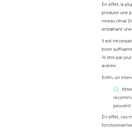
En effet, la pl
produire une p
niveau rénal (t
entraînant une 
Il est nécessa
boire suffisam
½ litre par jo
avérée.
Enfin, un inte
Atten
recomman
peuvent 
En effet, ces 
fonctionnement