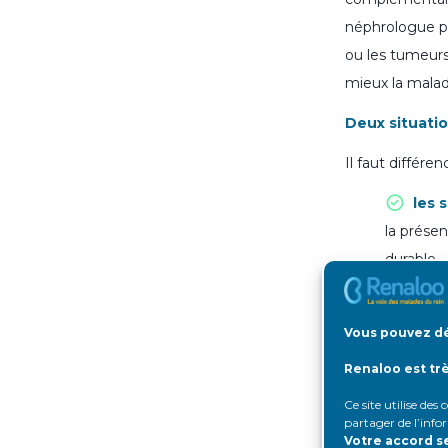
néphrologue po
ou les tumeurs 
mieux la malad
Deux situatio
Il faut différe
les 
la présen
durable.
le r
s’agit de
Vous pouvez dé
traiteme
Renaloo est tr
Quand faut-il
Ce site utilise des
Vous devez
su
partager de l’info
Votre accord s