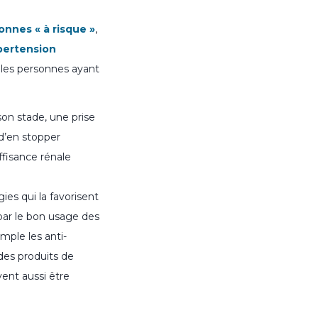
onnes « à risque »
,
pertension
 les personnes ayant
son stade, une prise
d’en stopper
uffisance rénale
es qui la favorisent
 par le bon usage des
mple les anti-
 des produits de
vent aussi être