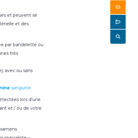
Butt
uses et peuvent se
Butt
érielle et des
Butt
e par bandelette ou
ines très
e), avec ou sans
inine
sanguine
.
étectées lors d’une
ant et / ou de votre
 examens
 spécialiste –