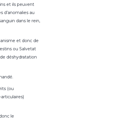
eins et ils peuvent
es d’anomalies au
sanguin dans le rein,
rganisme et donc de
estins ou Salvetat
s de déshydratation
mmandé.
rits (ou
rticulaires)
donc le