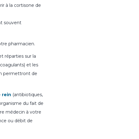
rir à la cortisone de
nt souvent
otre pharmacien.
 réparties sur la
icoagulants) et les
ion permettront de
 rein
(antibiotiques,
l’organisme du fait de
tre médecin à votre
ance ou débit de