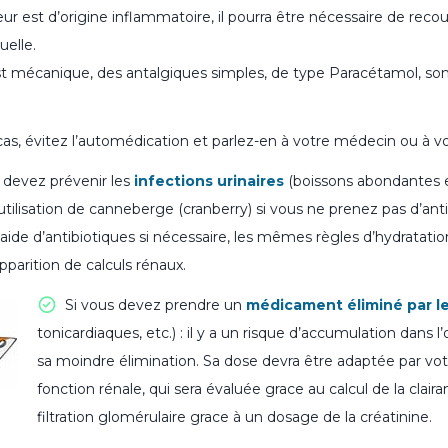
uleur est d’origine inflammatoire, il pourra être nécessaire de recou
elle.
est mécanique, des antalgiques simples, de type Paracétamol, so
cas, évitez l’automédication et parlez-en à votre médecin ou à v
 devez prévenir les
infections urinaire
s
(boissons abondantes et
utilisation de canneberge (cranberry) si vous ne prenez pas d’ant
 l’aide d’antibiotiques si nécessaire, les mêmes règles d’hydratat
’apparition de calculs rénaux.
Si vous devez prendre un
médicament éliminé par le
tonicardiaques, etc.) : il y a un risque d’accumulation dans 
sa moindre élimination. Sa dose devra être adaptée par vo
fonction rénale, qui sera évaluée grace au calcul de la clair
filtration glomérulaire grace à un dosage de la créatinine.