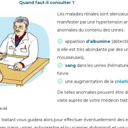
Quand faut-il consulter ?
Les maladies rénales sont silencie
manifester par une hypertension art
anomalies du contenu des urines :
apparition
d’albumine
(détecté
si elle est très abondante par des ur
mousseuses),
sang
dans les urines (hématuri
fièvre
une augmentation de la
créat
De telles anomalies peuvent être d
visite auprès de votre médecin trait
vail.
traitant vous guidera alors pour effectuer éventuellement des
s (sang, urines, échographie et/ou scanner abdominal) et voir un