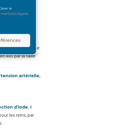
se ou le type de
Gérer le
s
mentions légales
ation équilibrée
utes par jour.
références
l » (Indice de masse
 kilo par la taille
tension artérielle,
ection d’iode
, il
ur les reins, par
e.